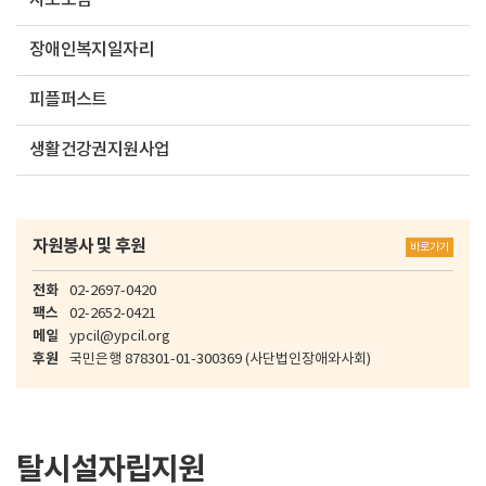
자조모임
장애인복지일자리
피플퍼스트
생활건강권지원사업
자원봉사 및 후원
바로가기
전화
02-2697-0420
팩스
02-2652-0421
메일
ypcil@ypcil.org
후원
국민은행
878301-01-300369
(사단법인장애와사회)
탈시설자립지원