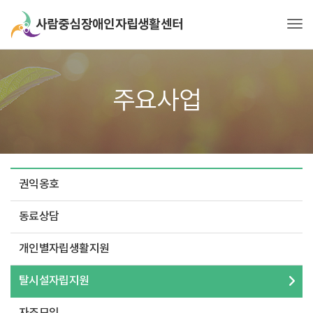
Tog
주요사업
권익옹호
동료상담
개인별자립생활지원
탈시설자립지원