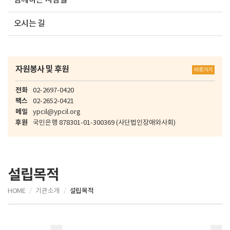
함께하는 사람들
오시는 길
자원봉사 및 후원
바로가기
전화
02-2697-0420
팩스
02-2652-0421
메일
ypcil@ypcil.org
후원
국민은행
878301-01-300369
(사단법인장애와사회)
설립목적
HOME
기관소개
설립목적