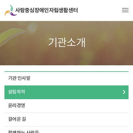
Tog
기관소개
기관 인사말
설립목적
윤리경영
걸어온 길