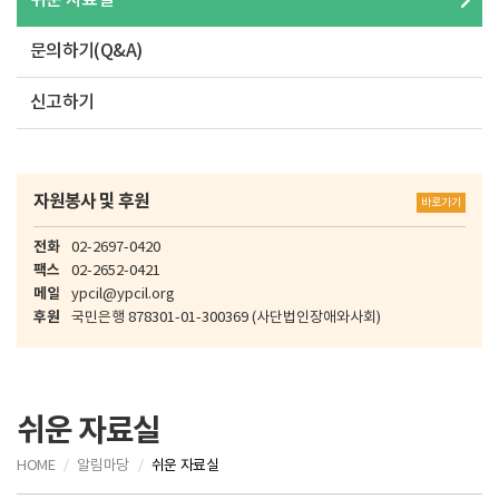
쉬운 자료실
문의하기(Q&A)
신고하기
자원봉사 및 후원
바로가기
전화
02-2697-0420
팩스
02-2652-0421
메일
ypcil@ypcil.org
후원
국민은행
878301-01-300369
(사단법인장애와사회)
쉬운 자료실
HOME
알림마당
쉬운 자료실