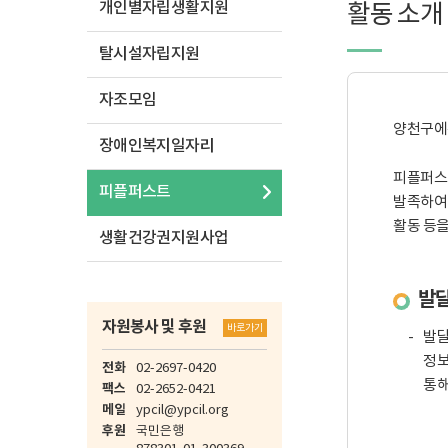
개인별자립생활지원
활동 소개
탈시설자립지원
자조모임
양천구에는
장애인복지일자리
피플퍼스
피플퍼스트
발족하여
활동 등을
생활건강권지원사업
발
자원봉사 및 후원
바로가기
발달
정보
전화
02-2697-0420
통해
팩스
02-2652-0421
메일
ypcil@ypcil.org
후원
국민은행