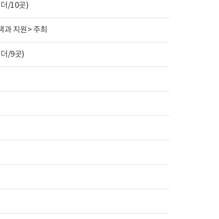
/10곳)
책과 지원> 주최
더/9곳)