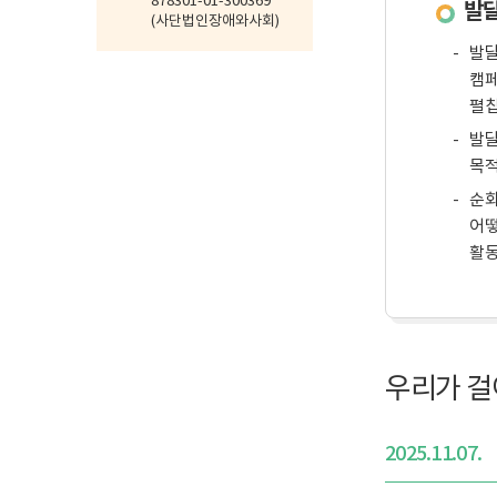
878301-01-300369
발
(사단법인장애와사회)
발달
캠페
펼칩
발달
목적
순회
어떻
활동
우리가 걸
2025.11.07.