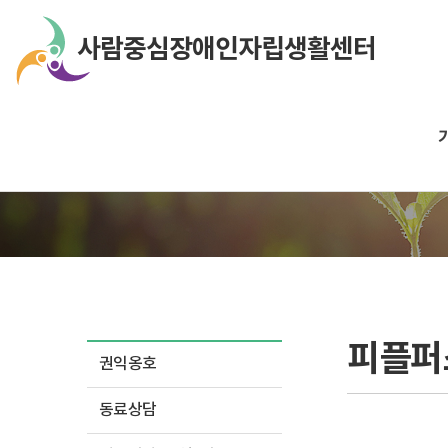
피플퍼
권익옹호
동료상담