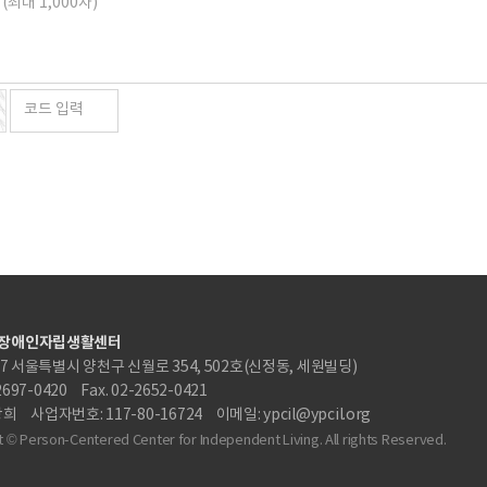
장애인자립생활센터
87 서울특별시 양천구 신월로 354, 502호(신정동, 세원빌딩)
-2697-0420
Fax. 02-2652-0421
상희
사업자번호: 117-80-16724
이메일: ypcil@ypcil.org
 © Person-Centered Center for Independent Living. All rights Reserved.