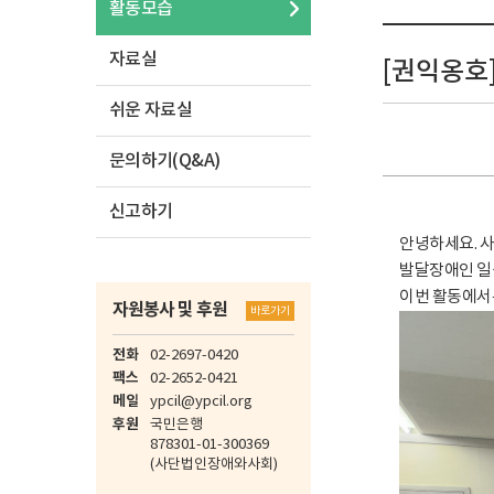
활동모습
자료실
[권익옹호]
쉬운 자료실
문의하기(Q&A)
신고하기
안녕하세요. 
발달장애인 일
이번 활동에서
자원봉사 및 후원
바로가기
전화
02-2697-0420
팩스
02-2652-0421
메일
ypcil@ypcil.org
후원
국민은행
878301-01-300369
(사단법인장애와사회)