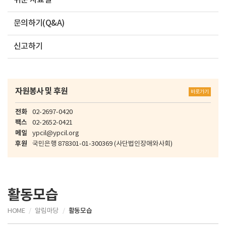
쉬운 자료실
문의하기(Q&A)
신고하기
자원봉사 및 후원
바로가기
전화
02-2697-0420
팩스
02-2652-0421
메일
ypcil@ypcil.org
후원
국민은행
878301-01-300369
(사단법인장애와사회)
활동모습
HOME
알림마당
활동모습