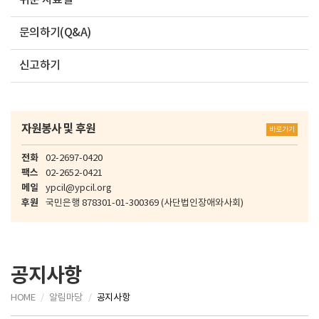
쉬운 자료실
문의하기(Q&A)
신고하기
자원봉사 및 후원
바로가기
전화
02-2697-0420
팩스
02-2652-0421
메일
ypcil@ypcil.org
후원
국민은행
878301-01-300369
(사단법인장애와사회)
공지사항
HOME
알림마당
공지사항